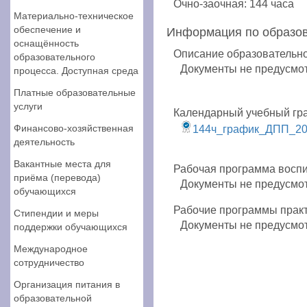
Очно-заочная: 144 часа
Материально-техническое
обеспечение и
Информация по образо
оснащённость
Описание образовательн
образовательного
Документы не предусмо
процесса. Доступная среда
Платные образовательные
услуги
Календарный учебный гр
Финансово-хозяйственная
144ч_график_ДПП_2
деятельность
Вакантные места для
Рабочая программа восп
приёма (перевода)
Документы не предусмо
обучающихся
Рабочие программы прак
Стипендии и меры
Документы не предусмо
поддержки обучающихся
Международное
сотрудничество
Организация питания в
образовательной