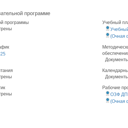
вательной программе
ой программы
Учебный пл
трены
Учебный
(Очная 
афик
Методическ
обеспечени
025
Документы
итания
Календарны
трены
Документы
тик
Рабочие пр
трены
ОЗФ ДП
(Очная