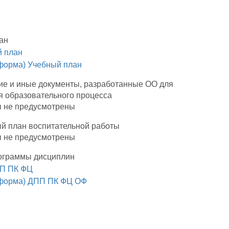
ан
 план
форма) Учебный план
ие и иные документы, разработанные ОО для
я образовательного процесса
 не предусмотрены
й план воспитательной работы
 не предусмотрены
ограммы дисциплин
П ПК ФЦ
 форма) ДПП ПК ФЦ ОФ