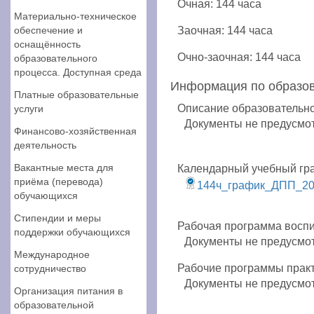
Очная: 144 часа
Материально-техническое
обеспечение и
Заочная: 144 часа
оснащённость
Очно-заочная: 144 часа
образовательного
процесса. Доступная среда
Информация по образо
Платные образовательные
Описание образовательн
услуги
Документы не предусмо
Финансово-хозяйственная
деятельность
Вакантные места для
Календарный учебный гр
приёма (перевода)
144ч_график_ДПП_2
обучающихся
Стипендии и меры
Рабочая программа восп
поддержки обучающихся
Документы не предусмо
Международное
Рабочие программы прак
сотрудничество
Документы не предусмо
Организация питания в
образовательной