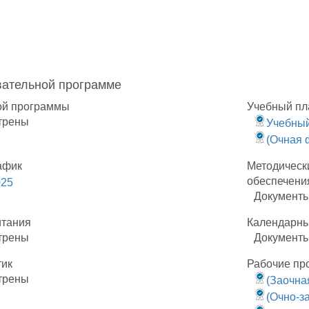
вательной программе
ой программы
Учебный пл
трены
Учебный
(Очная 
афик
Методическ
обеспечени
025
Документы
итания
Календарны
трены
Документы
тик
Рабочие пр
трены
(Заочна
(Очно-з