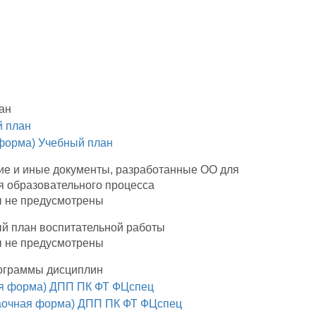
ан
 план
форма) Учебный план
ие и иные документы, разработанные ОО для
я образовательного процесса
 не предусмотрены
й план воспитательной работы
 не предусмотрены
ограммы дисциплин
я форма) ДПП ПК ФТ ФЦспец
аочная форма) ДПП ПК ФТ ФЦспец