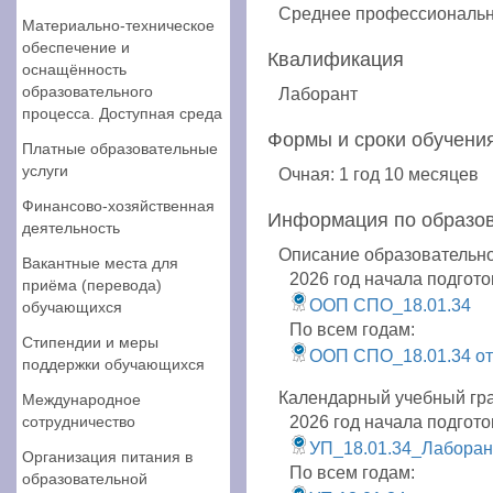
Среднее профессиональн
Материально-техническое
обеспечение и
Квалификация
оснащённость
образовательного
Лаборант
процесса. Доступная среда
Формы и сроки обучения
Платные образовательные
услуги
Очная: 1 год 10 месяцев
Финансово-хозяйственная
Информация по образо
деятельность
Описание образовательн
Вакантные места для
2026 год начала подгото
приёма (перевода)
ООП СПО_18.01.34
обучающихся
По всем годам:
Стипендии и меры
ООП СПО_18.01.34 от
поддержки обучающихся
Календарный учебный гр
Международное
сотрудничество
2026 год начала подгото
УП_18.01.34_Лаборант
Организация питания в
По всем годам:
образовательной