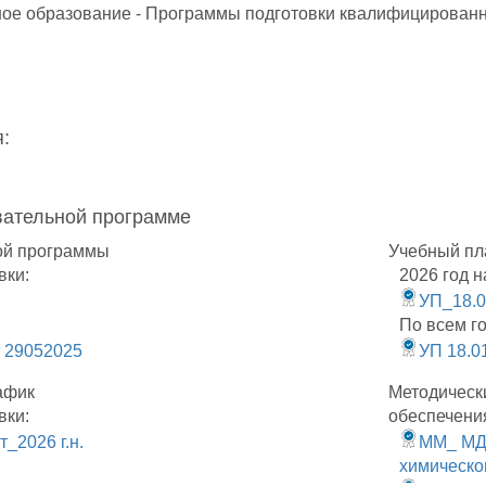
ое образование - Программы подготовки квалифицированн
:
вательной программе
ой программы
Учебный пл
вки:
2026 год н
УП_18.0
По всем г
 29052025
УП 18.0
афик
Методическ
вки:
обеспечени
_2026 г.н.
ММ_ МДК
химическо