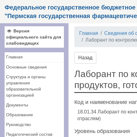
Федеральное государственное бюджетное
"Пермская государственная фармацевтиче
Версия
Главная
Сведения об 
официального сайта для
Лаборант по контролю 
слабовидящих
Главная
Назад
Основные сведения
Лаборант по к
Структура и органы
продуктов, го
управления
образовательной
организацией
Код и наименование на
Документы
18.01.34 Лаборант по кон
Образование
отраслям)
Руководство
Уровень образования
Педагогический состав