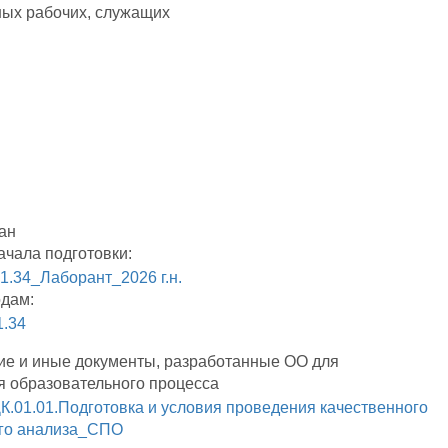
ых рабочих, служащих
ан
ачала подготовки:
1.34_Лаборант_2026 г.н.
одам:
1.34
ие и иные документы, разработанные ОО для
я образовательного процесса
.01.01.Подготовка и условия проведения качественного
го анализа_СПО