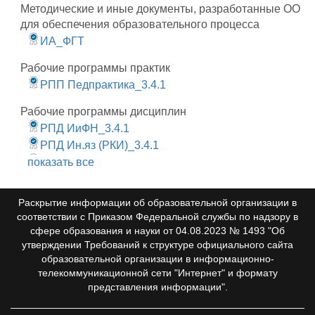
Методические и иные документы, разработанные ОО
для обеспечения образовательного процесса
ИА_ФГТ
Рабочие программы практик
РПП Педпрактика_3.4.1
Рабочие программы дисциплин
РПД ИиФН_3.4.1
РПД Ин.яз (РКИ)_3.4.1
показать все
РПД Иностр. язык_3.4.1
РПД Педагогика_3.4.1
РПД Промфарм_3.4.1
Раскрытие информации об образовательной организации в
РПД факультатив_3.4.1
соответствии с Приказом Федеральной службы по надзору в
Лист изменений История и философия науки
сфере образования и науки от 04.08.2023 № 1493 "Об
утверждении Требований к структуре официального сайта
3.4.1
образовательной организации в информационно-
телекоммуникационной сети "Интернет" и формату
представления информации".