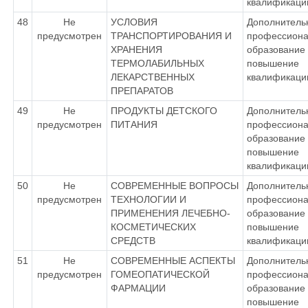
квалификаци
48
Не
УСЛОВИЯ
Дополнитель
предусмотрен
ТРАНСПОРТИРОВАНИЯ И
профессиона
ХРАНЕНИЯ
образование 
ТЕРМОЛАБИЛЬНЫХ
повышение
ЛЕКАРСТВЕННЫХ
квалификаци
ПРЕПАРАТОВ
49
Не
ПРОДУКТЫ ДЕТСКОГО
Дополнитель
предусмотрен
ПИТАНИЯ
профессиона
образование 
повышение
квалификаци
50
Не
СОВРЕМЕННЫЕ ВОПРОСЫ
Дополнитель
предусмотрен
ТЕХНОЛОГИИ И
профессиона
ПРИМЕНЕНИЯ ЛЕЧЕБНО-
образование 
КОСМЕТИЧЕСКИХ
повышение
СРЕДСТВ
квалификаци
51
Не
СОВРЕМЕННЫЕ АСПЕКТЫ
Дополнитель
предусмотрен
ГОМЕОПАТИЧЕСКОЙ
профессиона
ФАРМАЦИИ
образование 
повышение