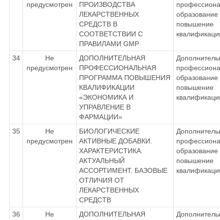
предусмотрен
ПРОИЗВОДСТВА
профессиона
ЛЕКАРСТВЕННЫХ
образование 
СРЕДСТВ В
повышение
СООТВЕТСТВИИ С
квалификаци
ПРАВИЛАМИ GMP
34
Не
ДОПОЛНИТЕЛЬНАЯ
Дополнитель
предусмотрен
ПРОФЕССИОНАЛЬНАЯ
профессиона
ПРОГРАММА ПОВЫШЕНИЯ
образование 
КВАЛИФИКАЦИИ
повышение
«ЭКОНОМИКА И
квалификаци
УПРАВЛЕНИЕ В
ФАРМАЦИИ»
35
Не
БИОЛОГИЧЕСКИЕ
Дополнитель
предусмотрен
АКТИВНЫЕ ДОБАВКИ.
профессиона
ХАРАКТЕРИСТИКА.
образование 
АКТУАЛЬНЫЙ
повышение
АССОРТИМЕНТ. БАЗОВЫЕ
квалификаци
ОТЛИЧИЯ ОТ
ЛЕКАРСТВЕННЫХ
СРЕДСТВ
36
Не
ДОПОЛНИТЕЛЬНАЯ
Дополнитель