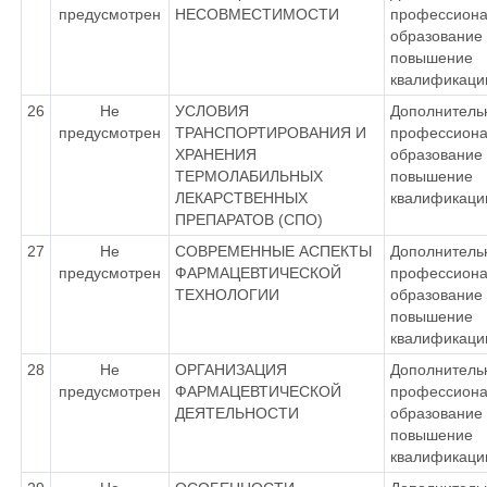
предусмотрен
НЕСОВМЕСТИМОСТИ
профессиона
образование 
повышение
квалификаци
26
Не
УСЛОВИЯ
Дополнитель
предусмотрен
ТРАНСПОРТИРОВАНИЯ И
профессиона
ХРАНЕНИЯ
образование 
ТЕРМОЛАБИЛЬНЫХ
повышение
ЛЕКАРСТВЕННЫХ
квалификаци
ПРЕПАРАТОВ (СПО)
27
Не
СОВРЕМЕННЫЕ АСПЕКТЫ
Дополнитель
предусмотрен
ФАРМАЦЕВТИЧЕСКОЙ
профессиона
ТЕХНОЛОГИИ
образование 
повышение
квалификаци
28
Не
ОРГАНИЗАЦИЯ
Дополнитель
предусмотрен
ФАРМАЦЕВТИЧЕСКОЙ
профессиона
ДЕЯТЕЛЬНОСТИ
образование 
повышение
квалификаци