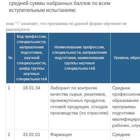
средней суммы набранных баллов по всем
вступительным испытаниям;
знак "-" означает, что программа по данной форме обучения не
реализуется
Код профессии,
специальности,
направления
Наименование профессии,
подготовки,
специальности, направления
№
научной
подготовки, наименование
Уровень обра
специальности,
группы научных
шифр группы
специальностей
научных
специальностей
1
18.01.34
Лаборант по контролю
Среднее
качества сырья, реактивов,
профессиона
промежуточных продуктов,
образование 
готовой продукции, отходов
программы
производства (по отраслям)
подготовки
квалифициро
рабочих, сл
2
33.02.01
Фармация
Среднее