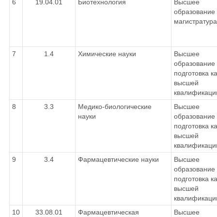
6
19.04.01
Биотехнология
Высшее
образование 
магистратура
7
1.4
Химические науки
Высшее
образование 
подготовка к
высшей
квалификаци
8
3.3
Медико-биологические
Высшее
науки
образование 
подготовка к
высшей
квалификаци
9
3.4
Фармацевтические науки
Высшее
образование 
подготовка к
высшей
квалификаци
10
33.08.01
Фармацевтическая
Высшее