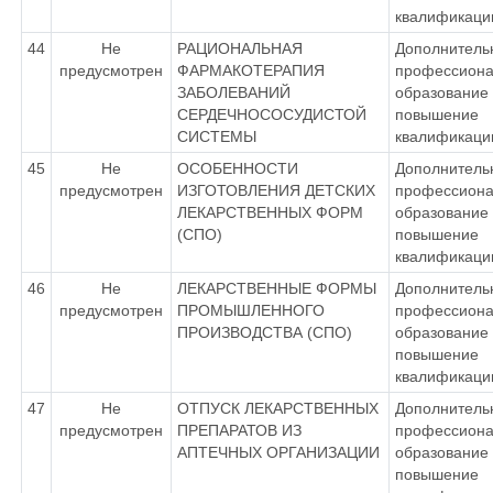
квалификаци
44
Не
РАЦИОНАЛЬНАЯ
Дополнитель
предусмотрен
ФАРМАКОТЕРАПИЯ
профессиона
ЗАБОЛЕВАНИЙ
образование 
СЕРДЕЧНОСОСУДИСТОЙ
повышение
СИСТЕМЫ
квалификаци
45
Не
ОСОБЕННОСТИ
Дополнитель
предусмотрен
ИЗГОТОВЛЕНИЯ ДЕТСКИХ
профессиона
ЛЕКАРСТВЕННЫХ ФОРМ
образование 
(СПО)
повышение
квалификаци
46
Не
ЛЕКАРСТВЕННЫЕ ФОРМЫ
Дополнитель
предусмотрен
ПРОМЫШЛЕННОГО
профессиона
ПРОИЗВОДСТВА (СПО)
образование 
повышение
квалификаци
47
Не
ОТПУСК ЛЕКАРСТВЕННЫХ
Дополнитель
предусмотрен
ПРЕПАРАТОВ ИЗ
профессиона
АПТЕЧНЫХ ОРГАНИЗАЦИИ
образование 
повышение