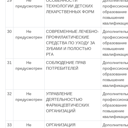
29
Не
ОСОБЕННОСТИ
Дополнитель
предусмотрен
ТЕХНОЛОГИИ ДЕТСКИХ
профессиона
ЛЕКАРСТВЕННЫХ ФОРМ
образование 
повышение
квалификаци
30
Не
СОВРЕМЕННЫЕ ЛЕЧЕБНО-
Дополнитель
предусмотрен
ПРОФИЛАКТИЧЕСКИЕ
профессиона
СРЕДСТВА ПО УХОДУ ЗА
образование 
ЗУБАМИ И ПОЛОСТЬЮ
повышение
РТА
квалификаци
31
Не
СОБЛЮДЕНИЕ ПРАВ
Дополнитель
предусмотрен
ПОТРЕБИТЕЛЕЙ
профессиона
образование 
повышение
квалификаци
32
Не
УПРАВЛЕНИЕ
Дополнитель
предусмотрен
ДЕЯТЕЛЬНОСТЬЮ
профессиона
ФАРМАЦЕВТИЧЕСКИХ
образование 
ОРГАНИЗАЦИЙ
повышение
квалификаци
33
Не
ОРГАНИЗАЦИЯ
Дополнитель