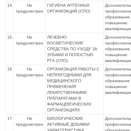
14
Не
ГИГИЕНА АПТЕЧНЫХ
Дополнитель
предусмотрен
ОРГАНИЗАЦИЙ (СПО)
профессиона
образование 
повышение
квалификаци
15
Не
ЛЕЧЕБНО-
Дополнитель
предусмотрен
КОСМЕТИЧЕСКИЕ
профессиона
СРЕДСТВА ПО УХОДУ ЗА
образование 
ЗУБАМИ И ПОЛОСТЬЮ
повышение
РТА (СПО)
квалификаци
16
Не
ОРГАНИЗАЦИЯ РАБОТЫ С
Дополнитель
предусмотрен
НЕПРИГОДНЫМИ ДЛЯ
профессиона
МЕДИЦИНСКОГО
образование 
ПРИМЕНЕНИЯ
повышение
ЛЕКАРСТВЕННЫМИ
квалификаци
ПРЕПАРАТАМИ В
ФАРМАЦЕВТИЧЕСКИХ
ОРГАНИЗАЦИЯХ
17
Не
БИОЛОГИЧЕСКИЕ
Дополнитель
предусмотрен
АКТИВНЫЕ ДОБАВКИ.
профессиона
ХАРАКТЕРИСТИКА.
образование 