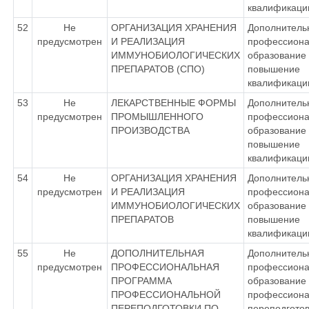
квалификаци
52
Не
ОРГАНИЗАЦИЯ ХРАНЕНИЯ
Дополнитель
предусмотрен
И РЕАЛИЗАЦИЯ
профессиона
ИММУНОБИОЛОГИЧЕСКИХ
образование 
ПРЕПАРАТОВ (СПО)
повышение
квалификаци
53
Не
ЛЕКАРСТВЕННЫЕ ФОРМЫ
Дополнитель
предусмотрен
ПРОМЫШЛЕННОГО
профессиона
ПРОИЗВОДСТВА
образование 
повышение
квалификаци
54
Не
ОРГАНИЗАЦИЯ ХРАНЕНИЯ
Дополнитель
предусмотрен
И РЕАЛИЗАЦИЯ
профессиона
ИММУНОБИОЛОГИЧЕСКИХ
образование 
ПРЕПАРАТОВ
повышение
квалификаци
55
Не
ДОПОЛНИТЕЛЬНАЯ
Дополнитель
предусмотрен
ПРОФЕССИОНАЛЬНАЯ
профессиона
ПРОГРАММА
образование 
ПРОФЕССИОНАЛЬНОЙ
профессиона
ПЕРЕПОДГОТОВКИ ПО
переподготов