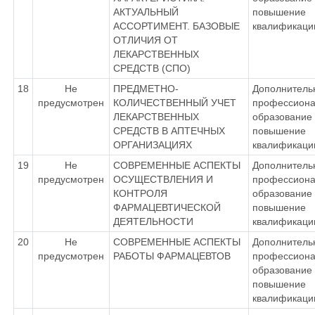
АКТУАЛЬНЫЙ
повышение
АССОРТИМЕНТ. БАЗОВЫЕ
квалификаци
ОТЛИЧИЯ ОТ
ЛЕКАРСТВЕННЫХ
СРЕДСТВ (СПО)
18
Не
ПРЕДМЕТНО-
Дополнитель
предусмотрен
КОЛИЧЕСТВЕННЫЙ УЧЕТ
профессиона
ЛЕКАРСТВЕННЫХ
образование 
СРЕДСТВ В АПТЕЧНЫХ
повышение
ОРГАНИЗАЦИЯХ
квалификаци
19
Не
СОВРЕМЕННЫЕ АСПЕКТЫ
Дополнитель
предусмотрен
ОСУЩЕСТВЛЕНИЯ И
профессиона
КОНТРОЛЯ
образование 
ФАРМАЦЕВТИЧЕСКОЙ
повышение
ДЕЯТЕЛЬНОСТИ
квалификаци
20
Не
СОВРЕМЕННЫЕ АСПЕКТЫ
Дополнитель
предусмотрен
РАБОТЫ ФАРМАЦЕВТОВ
профессиона
образование 
повышение
квалификаци