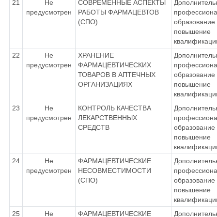
21
Не
СОВРЕМЕННЫЕ АСПЕКТЫ
Дополнитель
предусмотрен
РАБОТЫ ФАРМАЦЕВТОВ
профессиона
(СПО)
образование 
повышение
квалификаци
22
Не
ХРАНЕНИЕ
Дополнитель
предусмотрен
ФАРМАЦЕВТИЧЕСКИХ
профессиона
ТОВАРОВ В АПТЕЧНЫХ
образование 
ОРГАНИЗАЦИЯХ
повышение
квалификаци
23
Не
КОНТРОЛЬ КАЧЕСТВА
Дополнитель
предусмотрен
ЛЕКАРСТВЕННЫХ
профессиона
СРЕДСТВ
образование 
повышение
квалификаци
24
Не
ФАРМАЦЕВТИЧЕСКИЕ
Дополнитель
предусмотрен
НЕСОВМЕСТИМОСТИ
профессиона
(СПО)
образование 
повышение
квалификаци
25
Не
ФАРМАЦЕВТИЧЕСКИЕ
Дополнитель