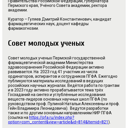
Правительства Российской Федерации, губернатора
Пермского края, Учёного Совета академии, ректора
академии.
Куратор
– Гуляев Дмитрий Константинович, кандидат
фармацевтических наук, доцент кафедры
фармакогнозии.
Совет молодых ученых
Совет молодых ученых Пермской государственной
фармацевтической академии Министерства
здравоохранения Российской Федерации активно
развивается. На 2023 год 41 участник из числа
ординаторов, аспирантов и сотрудников ПГФА. Ежегодно
публикуются материалы исследований в ведущих
российских научных журналах. Ведётся работа по грантам
и в 2023 году активно прорабатывается тема трёх
Госзаданий на синтез и углублённые исследования
веществ-лидеров основных научных школ ПГФА (по
руководством проф. Пулиной Натальи Алексеевны и проф.
Гейн Владимира Леонидовича). Ведутся разработки
также и по другим основным направлениям НИР ПГФА
(ссылка на
https://pfa.ru/index.php?
option=com_content&view=article&id=814&Itemid=821
).