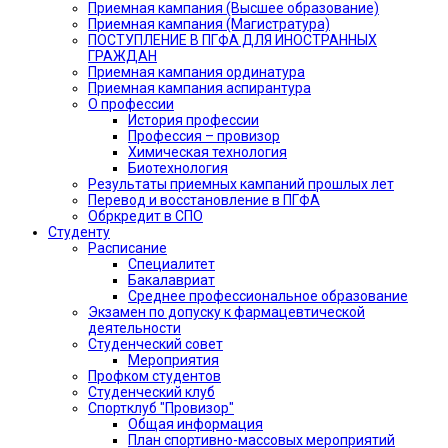
Приемная кампания (Высшее образование)
Приемная кампания (Магистратура)
ПОСТУПЛЕНИЕ В ПГФА ДЛЯ ИНОСТРАННЫХ
ГРАЖДАН
Приемная кампания ординатура
Приемная кампания аспирантура
О профессии
История профессии
Профессия – провизор
Химическая технология
Биотехнология
Результаты приемных кампаний прошлых лет
Перевод и восстановление в ПГФА
Обркредит в СПО
Студенту
Расписание
Специалитет
Бакалавриат
Среднее профессиональное образование
Экзамен по допуску к фармацевтической
деятельности
Студенческий совет
Мероприятия
Профком студентов
Студенческий клуб
Спортклуб "Провизор"
Общая информация
План спортивно-массовых мероприятий