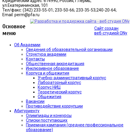
Юридический адрес: 614990, Россия, г.Пермь,
ул.Екатерининская, 101
Тел/факс: (342) 233-55-01; 233-50-66; 233-35-53;240-20-64;
Email: perm@pfa.ru
Основное
Сайт создан
меню
веб-студией ONy
Об Академии
Сведения об образовательной организации
Структура академии
Контакты
Общественная аккредитация
Инклюзивное образование
Корпуса и общежития
Учебно-административный корпус
Лабораторный корпус
Корпус НИЦ
Теоретический корпус
Общежития
Вакансии
Противодействие коррупции
Абитуриенту
Олимпиады и конкурсы
Списки поступающих
Приемная кампания (среднее профессиональное
образование)