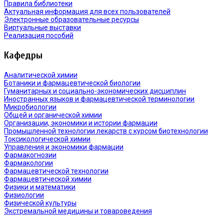
Правила библиотеки
Актуальная информация для всех пользователей
Электронные образовательные ресурсы
Виртуальные выставки
Реализация пособий
Кафедры
Аналитической химии
Ботаники и фармацевтической биологии
Гуманитарных и социально-экономических дисциплин
Иностранных языков и фармацевтической терминологии
Микробиологии
Общей и органической химии
Организации, экономики и истории фармации
Промышленной технологии лекарств с курсом биотехнологии
Токсикологической химии
Управления и экономики фармации
Фармакогнозии
Фармакологии
Фармацевтической технологии
Фармацевтической химии
Физики и математики
Физиологии
Физической культуры
Экстремальной медицины и товароведения