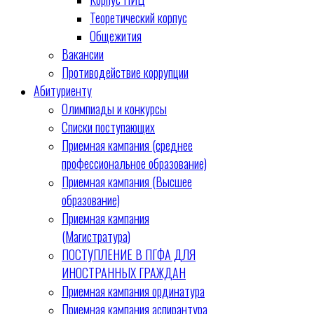
Теоретический корпус
Общежития
Вакансии
Противодействие коррупции
Абитуриенту
Олимпиады и конкурсы
Списки поступающих
Приемная кампания (среднее
профессиональное образование)
Приемная кампания (Высшее
образование)
Приемная кампания
(Магистратура)
ПОСТУПЛЕНИЕ В ПГФА ДЛЯ
ИНОСТРАННЫХ ГРАЖДАН
Приемная кампания ординатура
Приемная кампания аспирантура