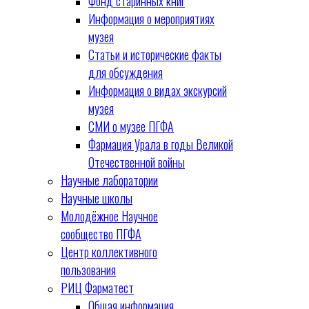
Фонд старинных книг
Информация о мероприятиях
музея
Статьи и исторические факты
для обсуждения
Информация о видах экскурсий
музея
СМИ о музее ПГФА
Фармация Урала в годы Великой
Отечественной войны
Научные лаборатории
Научные школы
Молодёжное Научное
сообщество ПГФА
Центр коллективного
пользования
РИЦ Фарматест
Общая информация