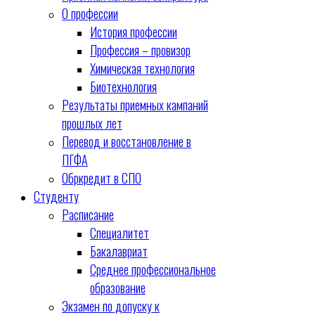
О профессии
История профессии
Профессия – провизор
Химическая технология
Биотехнология
Результаты приемных кампаний
прошлых лет
Перевод и восстановление в
ПГФА
Обркредит в СПО
Студенту
Расписание
Специалитет
Бакалавриат
Среднее профессиональное
образование
Экзамен по допуску к