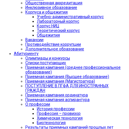
Общественная аккредитация
Инклюзивное образование
Корпуса и общежития
Учебно-административный корпус
Лабораторный корпус
Корпус НИЦ
Теоретический корпус
Общежития
Вакансии
Противодействие коррупции
Дополнительное образование
Абитуриенту
Олимпиады и конкурсы
Списки поступающих
Приемная кампания (среднее профессиональное
образование)
Приемная кампания (Высшее образование)
Приемная кампания (Магистратура)
ПОСТУПЛЕНИЕ В ПГФА ДЛЯ ИНОСТРАННЫХ
ГРАЖДАН
Приемная кампания ординатура
Приемная кампания аспирантура
О профессии
История профессии
Профессия – провизор
Химическая технология
Биотехнология
Результаты приемных кампаний прошлых лет