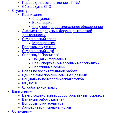
Перевод и восстановление в ПГФА
Обркредит в СПО
Студенту
Расписание
Специалитет
Бакалавриат
Среднее профессиональное образование
Экзамен по допуску к фармацевтической
деятельности
Студенческий совет
Мероприятия
Профком студентов
Студенческий клуб
Спортклуб "Провизор"
Общая информация
План спортивно-массовых мероприятий
Спортивные секции
Совет по воспитательной работе
Единое окно помощи семьям с детьми
Социально-психологическая служба
МЕДМОЛ
Служба по контракту
Выпускнику
Центр содействия трудоустройству выпускников
Вакансии работодателей
Вопросы по интернатуре
Аккредитация специалистов
Сотруднику