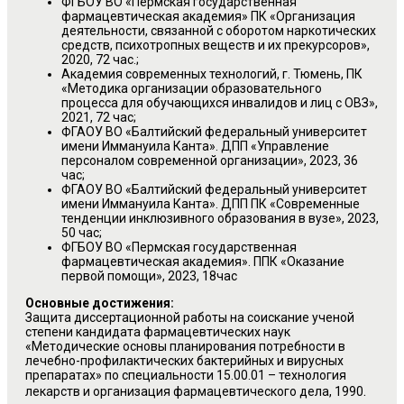
ФГБОУ ВО «Пермская государственная
фармацевтическая академия» ПК «Организация
деятельности, связанной с оборотом наркотических
средств, психотропных веществ и их прекурсоров»,
2020, 72 час.;
Академия современных технологий, г. Тюмень, ПК
«Методика организации образовательного
процесса для обучающихся инвалидов и лиц с ОВЗ»,
2021, 72 час;
ФГАОУ ВО «Балтийский федеральный университет
имени Иммануила Канта». ДПП «Управление
персоналом современной организации», 2023, 36
час;
ФГАОУ ВО «Балтийский федеральный университет
имени Иммануила Канта». ДПП ПК «Современные
тенденции инклюзивного образования в вузе», 2023,
50 час;
ФГБОУ ВО «Пермская государственная
фармацевтическая академия». ППК «Оказание
первой помощи», 2023, 18час
Основные достижения:
Защита диссертационной работы на соискание ученой
степени кандидата фармацевтических наук
«Методические основы планирования потребности в
лечебно-профилактических бактерийных и вирусных
препаратах» по специальности 15.00.01 – технология
.
лекарств и организация фармацевтического дела, 1990