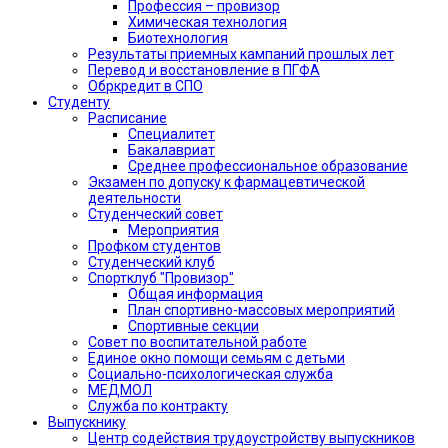
Профессия – провизор
Химическая технология
Биотехнология
Результаты приемных кампаний прошлых лет
Перевод и восстановление в ПГФА
Обркредит в СПО
Студенту
Расписание
Специалитет
Бакалавриат
Среднее профессиональное образование
Экзамен по допуску к фармацевтической
деятельности
Студенческий совет
Мероприятия
Профком студентов
Студенческий клуб
Спортклуб "Провизор"
Общая информация
План спортивно-массовых мероприятий
Спортивные секции
Совет по воспитательной работе
Единое окно помощи семьям с детьми
Социально-психологическая служба
МЕДМОЛ
Служба по контракту
Выпускнику
Центр содействия трудоустройству выпускников