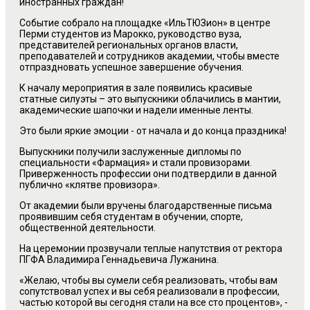
иностранных граждан!
Событие собрало на площадке «ИльТЮЗион» в центре
Перми студентов из Марокко, руководство вуза,
представителей региональных органов власти,
преподавателей и сотрудников академии, чтобы вместе
отпраздновать успешное завершение обучения.
К началу мероприятия в зале появились красивые
статные силуэты – это выпускники облачились в мантии,
академические шапочки и надели именные ленты.
Это были яркие эмоции - от начала и до конца праздника!
Выпускники получили заслуженные дипломы по
специальности «Фармация» и стали провизорами.
Приверженность профессии они подтвердили в данной
публично «клятве провизора».
От академии были вручены благодарственные письма
проявившим себя студентам в обучении, спорте,
общественной деятельности.
На церемонии прозвучали теплые напутствия от ректора
ПГФА Владимира Геннадьевича Лужанина.
«Желаю, чтобы вы сумели себя реализовать, чтобы вам
сопутствовал успех и вы себя реализовали в профессии,
частью которой вы сегодня стали на все сто процентов», -