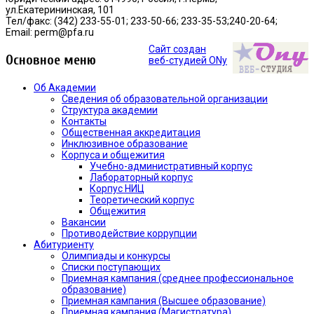
ул.Екатерининская, 101
Тел/факс: (342) 233-55-01; 233-50-66; 233-35-53;240-20-64;
Email: perm@pfa.ru
Сайт создан
Основное меню
веб-студией ONy
Об Академии
Сведения об образовательной организации
Структура академии
Контакты
Общественная аккредитация
Инклюзивное образование
Корпуса и общежития
Учебно-административный корпус
Лабораторный корпус
Корпус НИЦ
Теоретический корпус
Общежития
Вакансии
Противодействие коррупции
Абитуриенту
Олимпиады и конкурсы
Списки поступающих
Приемная кампания (среднее профессиональное
образование)
Приемная кампания (Высшее образование)
Приемная кампания (Магистратура)