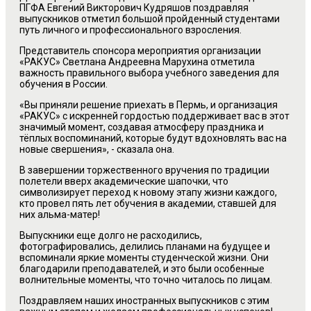
ПГФА Евгений Викторович Кудряшов поздравляя
выпускников отметил большой пройденный студентами
путь личного и профессионального взросления.
Представитель спонсора мероприятия организации
«РАКУС» Светлана Андреевна Марухина отметила
важность правильного выбора учебного заведения для
обучения в России.
«Вы приняли решение приехать в Пермь, и организация
«РАКУС» с искренней гордостью поддерживает вас в этот
значимый момент, создавая атмосферу праздника и
тёплых воспоминаний, которые будут вдохновлять вас на
новые свершения», - сказала она.
В завершении торжественного вручения по традиции
полетели вверх академические шапочки, что
символизирует переход к новому этапу жизни каждого,
кто провел пять лет обучения в академии, ставшей для
них альма-матер!
Выпускники еще долго не расходились,
фотографировались, делились планами на будущее и
вспоминали яркие моменты студенческой жизни. Они
благодарили преподавателей, и это были особенные
волнительные моменты, что точно читалось по лицам.
Поздравляем наших иностранных выпускников с этим