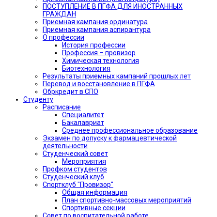
ПОСТУПЛЕНИЕ В ПГФА ДЛЯ ИНОСТРАННЫХ
ГРАЖДАН
Приемная кампания ординатура
Приемная кампания аспирантура
О профессии
История профессии
Профессия – провизор
Химическая технология
Биотехнология
Результаты приемных кампаний прошлых лет
Перевод и восстановление в ПГФА
Обркредит в СПО
Студенту
Расписание
Специалитет
Бакалавриат
Среднее профессиональное образование
Экзамен по допуску к фармацевтической
деятельности
Студенческий совет
Мероприятия
Профком студентов
Студенческий клуб
Спортклуб "Провизор"
Общая информация
План спортивно-массовых мероприятий
Спортивные секции
Совет по воспитательной работе