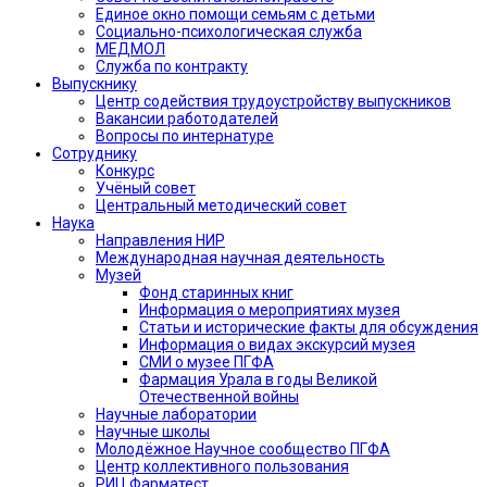
Единое окно помощи семьям с детьми
Социально-психологическая служба
МЕДМОЛ
Служба по контракту
Выпускнику
Центр содействия трудоустройству выпускников
Вакансии работодателей
Вопросы по интернатуре
Сотруднику
Конкурс
Учёный совет
Центральный методический совет
Наука
Направления НИР
Международная научная деятельность
Музей
Фонд старинных книг
Информация о мероприятиях музея
Статьи и исторические факты для обсуждения
Информация о видах экскурсий музея
СМИ о музее ПГФА
Фармация Урала в годы Великой
Отечественной войны
Научные лаборатории
Научные школы
Молодёжное Научное сообщество ПГФА
Центр коллективного пользования
РИЦ Фарматест