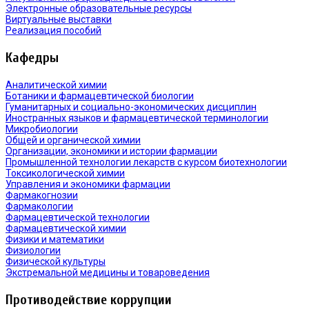
Электронные образовательные ресурсы
Виртуальные выставки
Реализация пособий
Кафедры
Аналитической химии
Ботаники и фармацевтической биологии
Гуманитарных и социально-экономических дисциплин
Иностранных языков и фармацевтической терминологии
Микробиологии
Общей и органической химии
Организации, экономики и истории фармации
Промышленной технологии лекарств с курсом биотехнологии
Токсикологической химии
Управления и экономики фармации
Фармакогнозии
Фармакологии
Фармацевтической технологии
Фармацевтической химии
Физики и математики
Физиологии
Физической культуры
Экстремальной медицины и товароведения
Противодействие коррупции