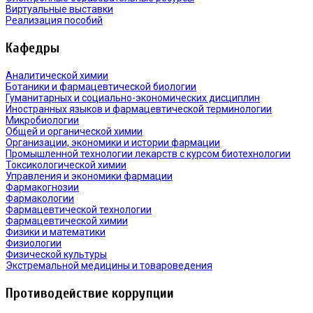
Виртуальные выставки
Реализация пособий
Кафедры
Аналитической химии
Ботаники и фармацевтической биологии
Гуманитарных и социально-экономических дисциплин
Иностранных языков и фармацевтической терминологии
Микробиологии
Общей и органической химии
Организации, экономики и истории фармации
Промышленной технологии лекарств с курсом биотехнологии
Токсикологической химии
Управления и экономики фармации
Фармакогнозии
Фармакологии
Фармацевтической технологии
Фармацевтической химии
Физики и математики
Физиологии
Физической культуры
Экстремальной медицины и товароведения
Противодействие коррупции