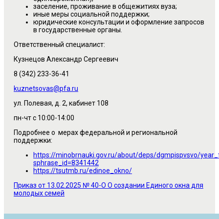
заселение, проживание в общежитиях вуза;
иные меры социальной поддержки;
юридические консультации и оформление запросов
в государственные органы.
Ответственный специалист:
Кузнецов Александр Сергеевич
8 (342) 233-36-41
kuznetsovas@pfa.ru
ул. Полевая, д. 2, кабинет 108
пн-чт с 10:00-14:00
Подробнее о мерах федеральной и региональной
поддержки:
https://minobrnauki.gov.ru/about/deps/dgmpispvsvo/year
sphrase_id=8341442
https://tsutmb.ru/edinoe_okno/
Приказ от 13.02.2025 № 40-О О создании Единого окна для
молодых семей