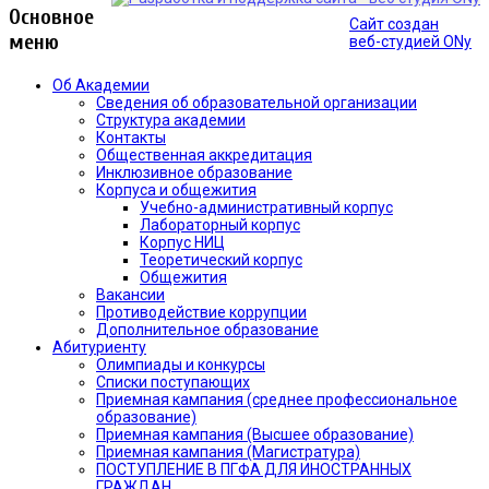
Основное
Сайт создан
меню
веб-студией ONy
Об Академии
Сведения об образовательной организации
Структура академии
Контакты
Общественная аккредитация
Инклюзивное образование
Корпуса и общежития
Учебно-административный корпус
Лабораторный корпус
Корпус НИЦ
Теоретический корпус
Общежития
Вакансии
Противодействие коррупции
Дополнительное образование
Абитуриенту
Олимпиады и конкурсы
Списки поступающих
Приемная кампания (среднее профессиональное
образование)
Приемная кампания (Высшее образование)
Приемная кампания (Магистратура)
ПОСТУПЛЕНИЕ В ПГФА ДЛЯ ИНОСТРАННЫХ
ГРАЖДАН