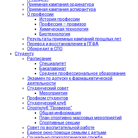
Приемная кампания ординатура
Приемная кампания аспирантура
О профессии
История профессии
Профессия – провизор
Химическая технология
Биотехнология
Результаты приемных кампаний прошлых лет
Перевод и восстановление в ПГФА
Обркредит в СПО
Студенту
Расписание
Специалитет
Бакалавриат
Среднее профессиональное образование
Экзамен по допуску к фармацевтической
деятельности
Студенческий совет
Мероприятия
Профком студентов
Студенческий клуб
Спортклуб "Провизор"
Общая информация
План спортивно-массовых мероприятий
Спортивные секции
Совет по воспитательной работе
Единое окно помощи семьям с детьми
Социально-психологическая служба