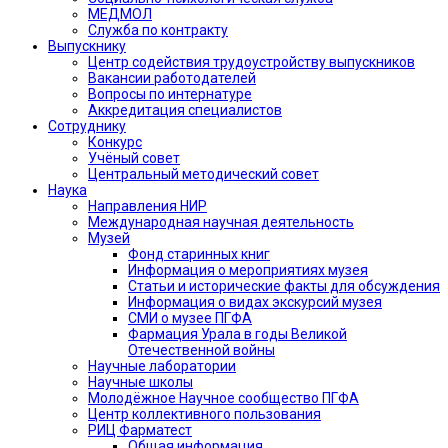
МЕДМОЛ
Служба по контракту
Выпускнику
Центр содействия трудоустройству выпускников
Вакансии работодателей
Вопросы по интернатуре
Аккредитация специалистов
Сотруднику
Конкурс
Учёный совет
Центральный методический совет
Наука
Направления НИР
Международная научная деятельность
Музей
Фонд старинных книг
Информация о мероприятиях музея
Статьи и исторические факты для обсуждения
Информация о видах экскурсий музея
СМИ о музее ПГФА
Фармация Урала в годы Великой
Отечественной войны
Научные лаборатории
Научные школы
Молодёжное Научное сообщество ПГФА
Центр коллективного пользования
РИЦ Фарматест
Общая информация