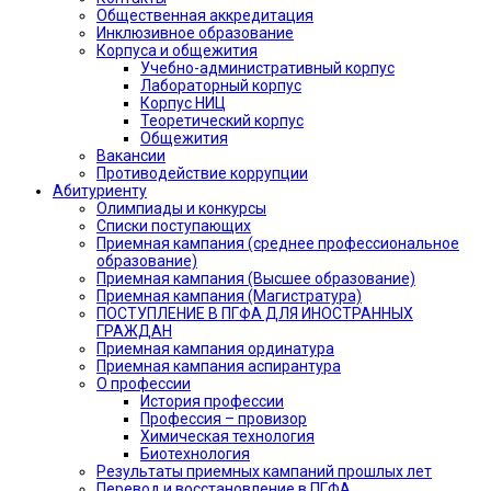
Общественная аккредитация
Инклюзивное образование
Корпуса и общежития
Учебно-административный корпус
Лабораторный корпус
Корпус НИЦ
Теоретический корпус
Общежития
Вакансии
Противодействие коррупции
Абитуриенту
Олимпиады и конкурсы
Списки поступающих
Приемная кампания (среднее профессиональное
образование)
Приемная кампания (Высшее образование)
Приемная кампания (Магистратура)
ПОСТУПЛЕНИЕ В ПГФА ДЛЯ ИНОСТРАННЫХ
ГРАЖДАН
Приемная кампания ординатура
Приемная кампания аспирантура
О профессии
История профессии
Профессия – провизор
Химическая технология
Биотехнология
Результаты приемных кампаний прошлых лет
Перевод и восстановление в ПГФА