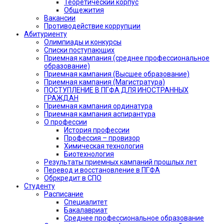
Теоретический корпус
Общежития
Вакансии
Противодействие коррупции
Абитуриенту
Олимпиады и конкурсы
Списки поступающих
Приемная кампания (среднее профессиональное
образование)
Приемная кампания (Высшее образование)
Приемная кампания (Магистратура)
ПОСТУПЛЕНИЕ В ПГФА ДЛЯ ИНОСТРАННЫХ
ГРАЖДАН
Приемная кампания ординатура
Приемная кампания аспирантура
О профессии
История профессии
Профессия – провизор
Химическая технология
Биотехнология
Результаты приемных кампаний прошлых лет
Перевод и восстановление в ПГФА
Обркредит в СПО
Студенту
Расписание
Специалитет
Бакалавриат
Среднее профессиональное образование