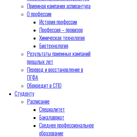
Приемная кампания аспирантура
О профессии
История профессии
Профессия – провизор
Химическая технология
Биотехнология
Результаты приемных кампаний
прошлых лет
Перевод и восстановление в
ПГФА
Обркредит в СПО
Студенту
Расписание
Специалитет
Бакалавриат
Среднее профессиональное
образование