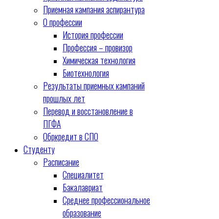
Приемная кампания аспирантура
О профессии
История профессии
Профессия – провизор
Химическая технология
Биотехнология
Результаты приемных кампаний
прошлых лет
Перевод и восстановление в
ПГФА
Обркредит в СПО
Студенту
Расписание
Специалитет
Бакалавриат
Среднее профессиональное
образование